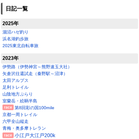
日記一覧
2025年
涸沼ハゼ釣り
浜名湖釣歩旅
2025東北自転車旅
2023年
伊勢路（伊勢神宮～熊野速玉大社）
矢倉沢往還試走（秦野駅～沼津）
太田アルプス
足利トレイル
山陰地方ぶらり
室蘭岳・絵鞆半島
第8回彩の国100mile
京都一周トレイル
六甲全山縦走
青梅・奥多摩トレラン
小江戸大江戸200k