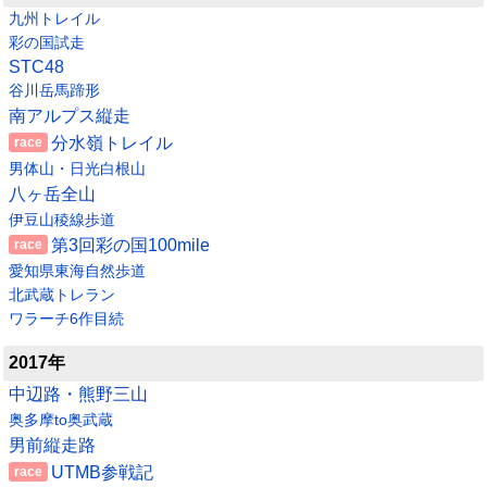
九州トレイル
彩の国試走
STC48
谷川岳馬蹄形
南アルプス縦走
分水嶺トレイル
男体山・日光白根山
八ヶ岳全山
伊豆山稜線歩道
第3回彩の国100mile
愛知県東海自然歩道
北武蔵トレラン
ワラーチ6作目続
2017年
中辺路・熊野三山
奥多摩to奥武蔵
男前縦走路
UTMB参戦記