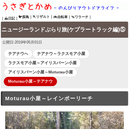
🏃リザルト
｜
🐦探鳥
｜
🚲自転車
｜
🩴ワラーチ
｜
｜
⛰日記
｜
ニュージーランドぶらり旅(ケプラートラック編)⑤
公開日:
2019年05月01日
テアナウへ
テアナウ～ラクスモア小屋
ラクスモア小屋～アイリスバーン小屋
アイリスバーン小屋～Moturau小屋
Moturau小屋～テアナウ
Moturau小屋～レインボーリーチ