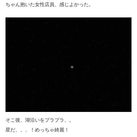
ちゃん抱いた女性店員、感じよかった。
そこ後、湖沿いをプラプラ、。
星だ、、、！めっちゃ綺麗！