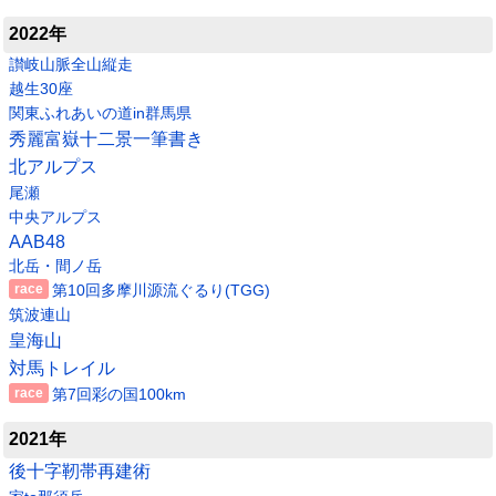
2022年
讃岐山脈全山縦走
越生30座
関東ふれあいの道in群馬県
秀麗富嶽十二景一筆書き
北アルプス
尾瀬
中央アルプス
AAB48
北岳・間ノ岳
第10回多摩川源流ぐるり(TGG)
筑波連山
皇海山
対馬トレイル
第7回彩の国100km
2021年
後十字靭帯再建術