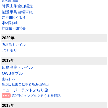
家to那須岳
脊振山系全山縦走
能登半島自転車旅
江戸川区ぐるり
家to両神山
韓国岳・開聞岳
2020年
石垣島トレイル
パナモリ
2019年
広島湾岸トレイル
OWBダブル
山猫軒へ
新潟to秋田自転車＆鳥海山登山
ニュージーランドぶらり旅
第0回ジャングルぐるぐる参戦記
2018年