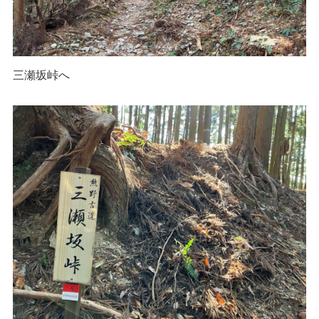
三瀬坂峠へ