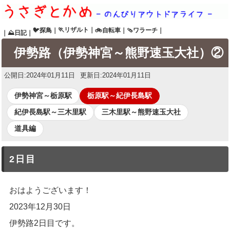
🏃リザルト
｜
🐦探鳥
｜
🚲自転車
｜
🩴ワラーチ
｜
｜
⛰日記
｜
伊勢路（伊勢神宮～熊野速玉大社）②
公開日:
2024年01月11日
更新日:
2024年01月11日
伊勢神宮～栃原駅
栃原駅～紀伊長島駅
紀伊長島駅～三木里駅
三木里駅～熊野速玉大社
道具編
2日目
おはようございます！
2023年12月30日
伊勢路2日目です。