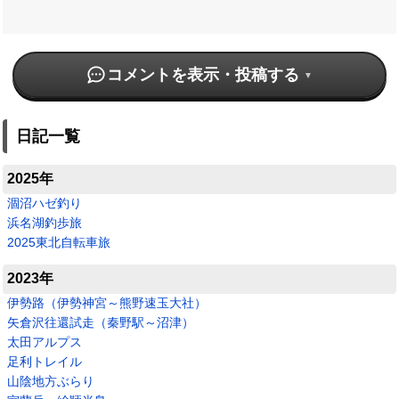
コメントを表示・投稿する
日記一覧
2025年
涸沼ハゼ釣り
浜名湖釣歩旅
2025東北自転車旅
2023年
伊勢路（伊勢神宮～熊野速玉大社）
矢倉沢往還試走（秦野駅～沼津）
太田アルプス
足利トレイル
山陰地方ぶらり