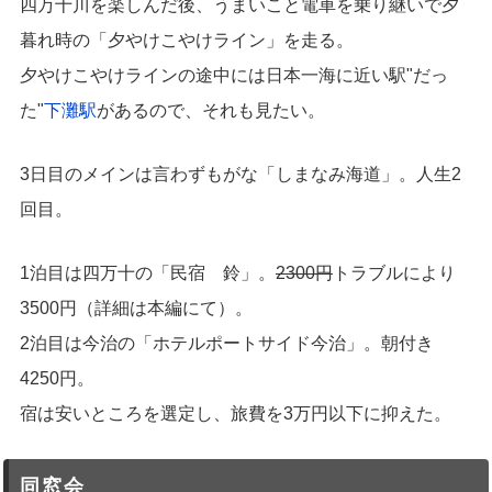
四万十川を楽しんだ後、うまいこと電車を乗り継いで夕
暮れ時の「夕やけこやけライン」を走る。
夕やけこやけラインの途中には日本一海に近い駅"だっ
た"
下灘駅
があるので、それも見たい。
3日目のメインは言わずもがな「しまなみ海道」。人生2
回目。
1泊目は四万十の「民宿 鈴」。
2300円
トラブルにより
3500円（詳細は本編にて）。
2泊目は今治の「ホテルポートサイド今治」。朝付き
4250円。
宿は安いところを選定し、旅費を3万円以下に抑えた。
同窓会