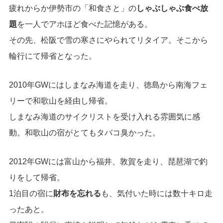
疲れからか伊勢市の「和食さと」の
しゃぶしゃぶ食べ放
題
を一人でアホほど食べた記憶がある。
その先、松阪で雪の寒さにやられてリタイア。そこから
輪行にて帰省となった。
2010年GWにはしまなみ海道を走り、徳島から南海フェ
リーで和歌山を経由し帰省。
しまなみ海道のサイクリストを受け入れる雰囲気に感
動。和歌山の宿がとてもタバコ臭かった。
2012年GWには富山から福井、敦賀を走り、琵琶湖で釣
りをして帰省。
1泊目の宿に
財布を忘れる
も、気付いた時には数十キロ走
ったあと。