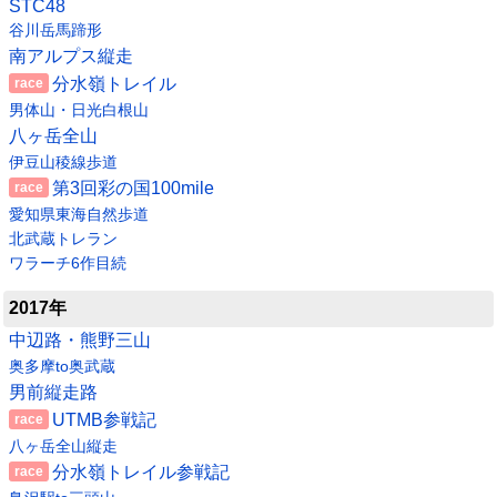
STC48
谷川岳馬蹄形
南アルプス縦走
分水嶺トレイル
男体山・日光白根山
八ヶ岳全山
伊豆山稜線歩道
第3回彩の国100mile
愛知県東海自然歩道
北武蔵トレラン
ワラーチ6作目続
2017年
中辺路・熊野三山
奥多摩to奥武蔵
男前縦走路
UTMB参戦記
八ヶ岳全山縦走
分水嶺トレイル参戦記