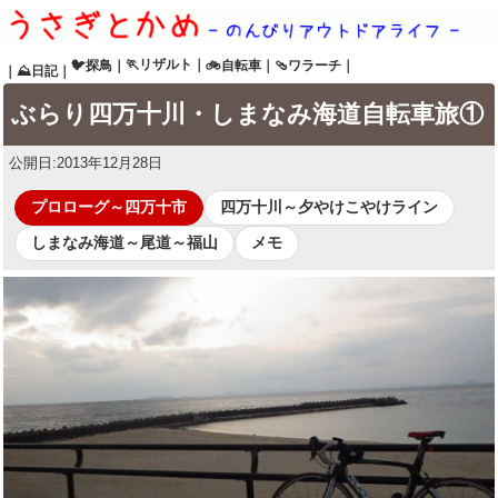
🏃リザルト
｜
🐦探鳥
｜
🚲自転車
｜
🩴ワラーチ
｜
｜
⛰日記
｜
ぶらり四万十川・しまなみ海道自転車旅①
公開日:
2013年12月28日
プロローグ～四万十市
四万十川～夕やけこやけライン
しまなみ海道～尾道～福山
メモ