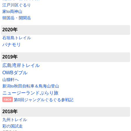
江戸川区ぐるり
家to両神山
韓国岳・開聞岳
2020年
石垣島トレイル
パナモリ
2019年
広島湾岸トレイル
OWBダブル
山猫軒へ
新潟to秋田自転車＆鳥海山登山
ニュージーランドぶらり旅
第0回ジャングルぐるぐる参戦記
2018年
九州トレイル
彩の国試走