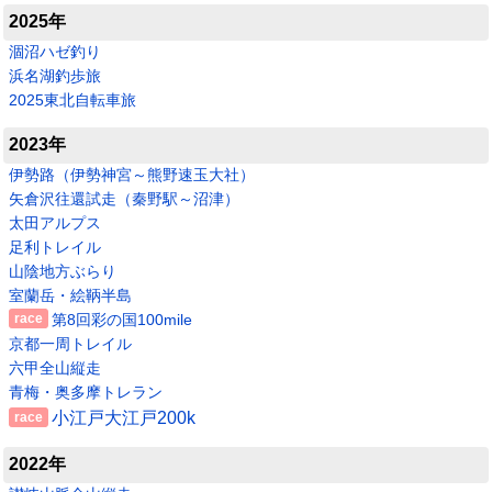
2025年
涸沼ハゼ釣り
浜名湖釣歩旅
2025東北自転車旅
2023年
伊勢路（伊勢神宮～熊野速玉大社）
矢倉沢往還試走（秦野駅～沼津）
太田アルプス
足利トレイル
山陰地方ぶらり
室蘭岳・絵鞆半島
第8回彩の国100mile
京都一周トレイル
六甲全山縦走
青梅・奥多摩トレラン
小江戸大江戸200k
2022年