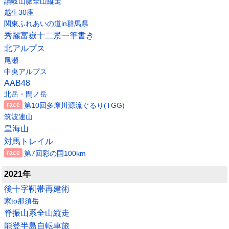
讃岐山脈全山縦走
越生30座
関東ふれあいの道in群馬県
秀麗富嶽十二景一筆書き
北アルプス
尾瀬
中央アルプス
AAB48
北岳・間ノ岳
第10回多摩川源流ぐるり(TGG)
筑波連山
皇海山
対馬トレイル
第7回彩の国100km
2021年
後十字靭帯再建術
家to那須岳
脊振山系全山縦走
能登半島自転車旅