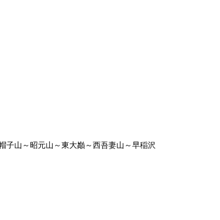
烏帽子山～昭元山～東大巓～西吾妻山～早稲沢