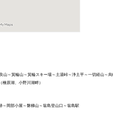
達太良山～箕輪山～箕輪スキー場～土湯峠～浄土平～一切経山～
（檜原湖、小野川湖畔）
跡～岡部小屋～磐梯山～翁島登山口～翁島駅