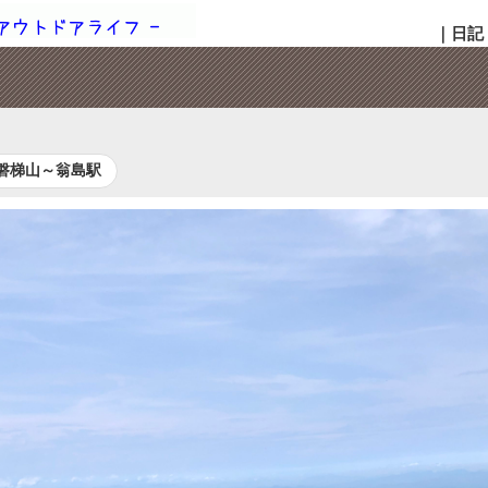
｜
日記
磐梯山～翁島駅