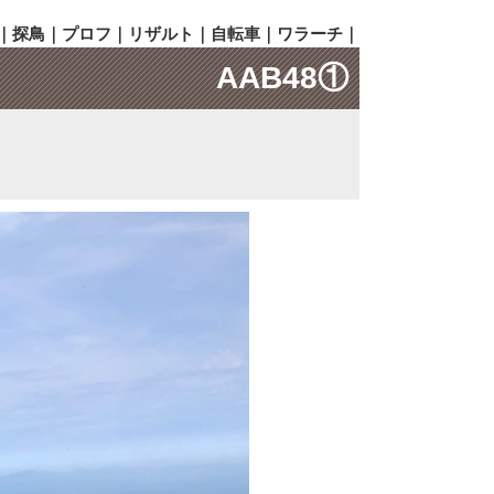
｜
探鳥
｜
プロフ
｜
リザルト
｜
自転車
｜
ワラーチ
｜
AAB48①