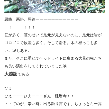
悪路、悪路、悪路ーーーーーーーーーーー
ー！！！！！！！
笹が多く、笹のせいで足元が見えないのに、足元は岩が
ゴロゴロで段差も多く。そして滑る。木の根っこも多
い。泥もある。
また、そこに重ねてヘッドライトに集まる大量の虫たち
も良い演出をしてくれていました涙
大感謝
である
ひえーーーー
ひえーーーひえーーーざん、延暦寺！！
・・てのが、辛い時に出る独り言です。ちょっとキー高