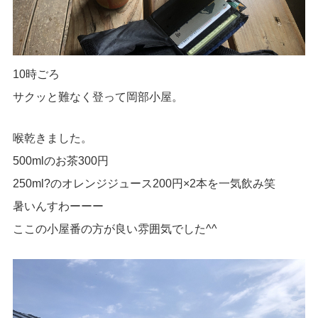
10時ごろ
サクッと難なく登って岡部小屋。
喉乾きました。
500mlのお茶300円
250ml?のオレンジジュース200円×2本を一気飲み笑
暑いんすわーーー
ここの小屋番の方が良い雰囲気でした^^