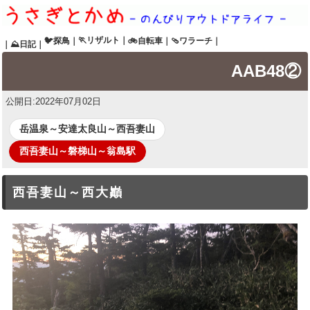
🏃リザルト
｜
🐦探鳥
｜
🚲自転車
｜
🩴ワラーチ
｜
｜
⛰日記
｜
AAB48②
公開日:
2022年07月02日
岳温泉～安達太良山～西吾妻山
西吾妻山～磐梯山～翁島駅
西吾妻山～西大巓