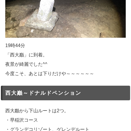
19時44分
「西大巓」に到着。
夜景が綺麗でした^^
今度こそ、あとは下りだけや～～～～～～
西大巓～ドナルドペンション
西大巓から下山ルートは2つ。
・早稲沢コース
・グランデコリゾート、ゲレンデルート