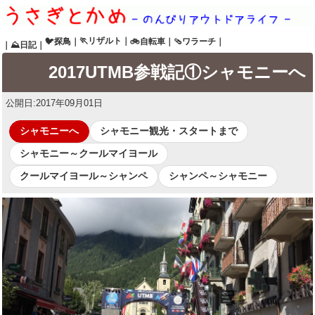
🏃リザルト
｜
🐦探鳥
｜
🚲自転車
｜
🩴ワラーチ
｜
｜
⛰日記
｜
2017UTMB参戦記①シャモニーへ
公開日:
2017年09月01日
シャモニーへ
シャモニー観光・スタートまで
シャモニー～クールマイヨール
クールマイヨール～シャンペ
シャンペ～シャモニー