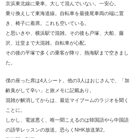
京浜東北線に乗車。大して混んでいない。一安心。
乗り換えして東海道線。自転車を最後尾車両の端に置
き、椅子に着席。これも空いている。
と思いきや、横浜駅で混雑。その後も戸塚、大船、藤
沢、辻堂まで大混雑。自転車が心配。
その後の平塚で多くの乗客が降り、熱海駅まで空きまし
た。
僕の座った席は4人シート。他の3人はおじさんで、「加
齢臭がして辛い」と旅メモに記載あり。
混雑が解消してからは、最近マイブームのラジオを聞く
ことに。
しかし、電波悪く、唯一聞こえるのは韓国語やら中国語
の語学レッスンの放送。恐らくNHK放送第2。