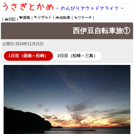
🏃リザルト
｜
🐦探鳥
｜
🚲自転車
｜
🩴ワラーチ
｜
｜
⛰日記
｜
西伊豆自転車旅①
公開日:
2014年11月21日
1日目（函南～松崎）
2日目（松崎～三島）