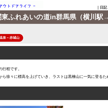
｜
日記
関東ふれあいの道in群馬県（横川駅
温泉～赤城山
mの行程です。
から徐々に標高を上げていき、ラストは黒檜山に一気に登るため