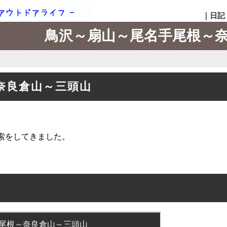
｜
日記
鳥沢～扇山～尾名手尾根～
奈良倉山～三頭山
索をしてきました。
。