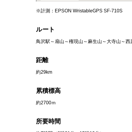
※計測：EPSON WristableGPS SF-710S
ルート
鳥沢駅～扇山～権現山～麻生山～大寺山～西
距離
約29km
累積標高
約2700ｍ
所要時間