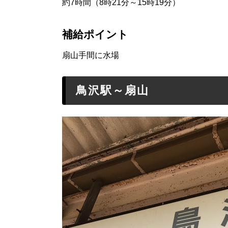
約7時間（8時21分～15時19分）
補給ポイント
扇山手間に水場
鳥沢駅～扇山