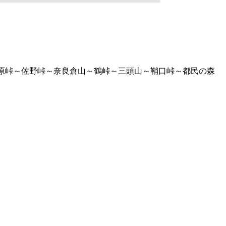
原峠～佐野峠～奈良倉山～鶴峠～三頭山～鞘口峠～都民の森