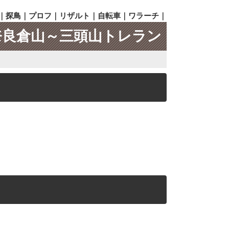
｜
探鳥
｜
プロフ
｜
リザルト
｜
自転車
｜
ワラーチ
｜
奈良倉山～三頭山トレラン