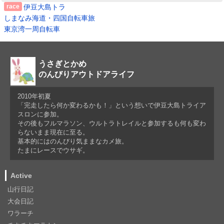
伊豆大島トラ
しまなみ海道・四国自転車旅
東京湾一周自転車
うさぎとかめ
のんびりアウトドアライフ
2010年初夏
「完走したら何か変わるかも！」という想いで伊豆大島トライア
スロンに参加。
その後もフルマラソン、ウルトラトレイルと参加するも何も変わ
らないまま現在に至る。
基本的にはのんびり気ままなカメ旅。
たまにレースでウサギ。
Active
山行日記
大会日記
ワラーチ