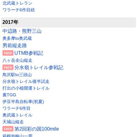
北武蔵トレラン
ワラーチ6作目続
2017年
中辺路・熊野三山
奥多摩to奥武蔵
男前縦走路
UTMB参戦記
八ヶ岳全山縦走
分水嶺トレイル参戦記
鳥沢駅to三頭山
分水嶺トレイル後半試走
打出の小槌開運トレイル
裏TGG
伊豆半島自転車(初夏)
ワラーチ6作目
奥武蔵トレイル
天城山縦走
第2回彩の国100mile
箱根外輪山一周