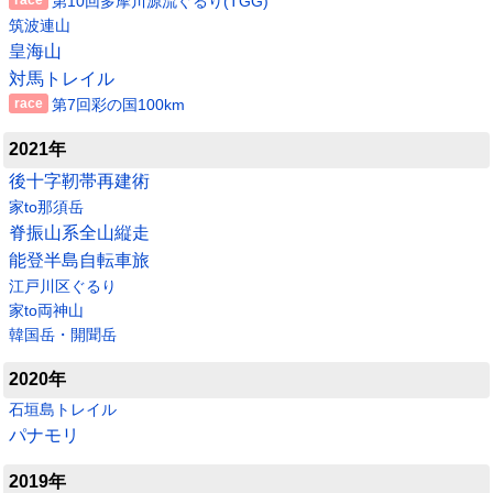
第10回多摩川源流ぐるり(TGG)
筑波連山
皇海山
対馬トレイル
第7回彩の国100km
2021年
後十字靭帯再建術
家to那須岳
脊振山系全山縦走
能登半島自転車旅
江戸川区ぐるり
家to両神山
韓国岳・開聞岳
2020年
石垣島トレイル
パナモリ
2019年