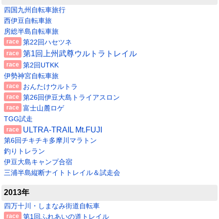
四国九州自転車旅行
西伊豆自転車旅
房総半島自転車旅
第22回ハセツネ
第1回上州武尊ウルトラトレイル
第2回UTKK
伊勢神宮自転車旅
おんたけウルトラ
第26回伊豆大島トライアスロン
富士山麓ロゲ
TGG試走
ULTRA-TRAIL Mt.FUJI
第6回チキチキ多摩川マラトン
釣りトレラン
伊豆大島キャンプ合宿
三浦半島縦断ナイトトレイル＆試走会
2013年
四万十川・しまなみ街道自転車
第1回ふれあいの道トレイル