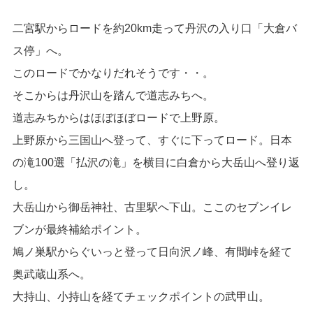
二宮駅からロードを約20km走って丹沢の入り口「大倉バ
ス停」へ。
このロードでかなりだれそうです・・。
そこからは丹沢山を踏んで道志みちへ。
道志みちからはほぼほぼロードで上野原。
上野原から三国山へ登って、すぐに下ってロード。日本
の滝100選「払沢の滝」を横目に白倉から大岳山へ登り返
し。
大岳山から御岳神社、古里駅へ下山。ここのセブンイレ
ブンが最終補給ポイント。
鳩ノ巣駅からぐいっと登って日向沢ノ峰、有間峠を経て
奥武蔵山系へ。
大持山、小持山を経てチェックポイントの武甲山。