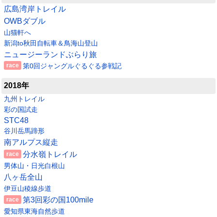
広島湾岸トレイル
OWBダブル
山猫軒へ
新潟to秋田自転車＆鳥海山登山
ニュージーランドぶらり旅
第0回ジャングルぐるぐる参戦記
2018年
九州トレイル
彩の国試走
STC48
谷川岳馬蹄形
南アルプス縦走
分水嶺トレイル
男体山・日光白根山
八ヶ岳全山
伊豆山稜線歩道
第3回彩の国100mile
愛知県東海自然歩道