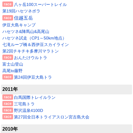
八ヶ岳100スーパートレイル
第19回ハセツネボラ
信越五岳
伊豆大島キャンプ
ハセツネ&陣馬山&高尾山
ハセツネ試走（CP1～50km地点）
七滝ループ橋＆西伊豆スカイライン
第2回チキチキ多摩川マラトン
おんたけウルトラ
富士山登山
高尾to藤野
第24回伊豆大島トラ
2011年
白馬国際トレイルラン
三宅島トラ
野沢温泉4100D
第27回全日本トライアスロン宮古島大会
2010年