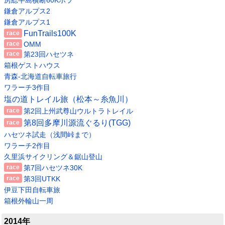
房総半島横断60Kボラ
鎌倉アルプス2
鎌倉アルプス1
FunTrails100K
OMM
第23回ハセツネ
箱根ゲストハウス
青森-北海道自転車旅行
ワラーチ3作目
塩の道トレイル旅（松本～糸魚川）
第2回上州武尊山ウルトラトレイル
第8回多摩川源流ぐるり(TGG)
ハセツネ試走（浅間峠まで）
ワラーチ2作目
久里浜サイクリング＆鋸山登山
第7回ハセツネ30K
第3回UTKK
伊豆下田自転車旅
箱根外輪山一周
2014年