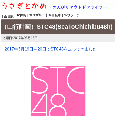
🏃リザルト
｜
🐦探鳥
｜
🚲自転車
｜
🩴ワラーチ
｜
｜
⛰日記
｜
（山行計画）STC48(SeaToChichibu48h)
公開日:
2017年03月13日
2017年3月19日～20日でSTC48を走ってきました！