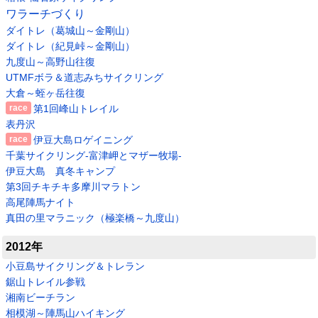
ワラーチづくり
ダイトレ（葛城山～金剛山）
ダイトレ（紀見峠～金剛山）
九度山～高野山往復
UTMFボラ＆道志みちサイクリング
大倉～蛭ヶ岳往復
第1回峰山トレイル
表丹沢
伊豆大島ロゲイニング
千葉サイクリング-富津岬とマザー牧場-
伊豆大島 真冬キャンプ
第3回チキチキ多摩川マラトン
高尾陣馬ナイト
真田の里マラニック（極楽橋～九度山）
2012年
小豆島サイクリング＆トレラン
鋸山トレイル参戦
湘南ビーチラン
相模湖～陣馬山ハイキング