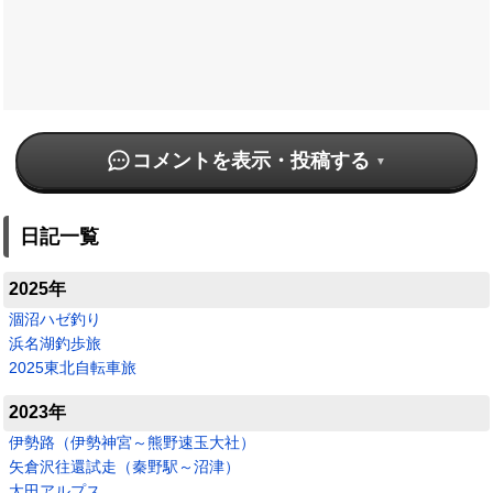
コメントを表示・投稿する
日記一覧
2025年
涸沼ハゼ釣り
浜名湖釣歩旅
2025東北自転車旅
2023年
伊勢路（伊勢神宮～熊野速玉大社）
矢倉沢往還試走（秦野駅～沼津）
太田アルプス