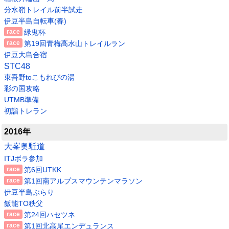
分水嶺トレイル前半試走
伊豆半島自転車(春)
緑鬼杯
第19回青梅高水山トレイルラン
伊豆大島合宿
STC48
東吾野toこもれびの湯
彩の国攻略
UTMB準備
初詣トレラン
2016年
大峯奥駈道
ITJボラ参加
第6回UTKK
第1回南アルプスマウンテンマラソン
伊豆半島ぶらり
飯能TO秩父
第24回ハセツネ
第1回北高尾エンデュランス