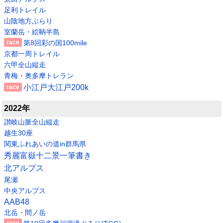
足利トレイル
山陰地方ぶらり
室蘭岳・絵鞆半島
第8回彩の国100mile
京都一周トレイル
六甲全山縦走
青梅・奥多摩トレラン
小江戸大江戸200k
2022年
讃岐山脈全山縦走
越生30座
関東ふれあいの道in群馬県
秀麗富嶽十二景一筆書き
北アルプス
尾瀬
中央アルプス
AAB48
北岳・間ノ岳