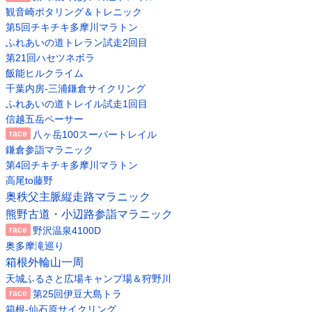
観音崎ポタリング＆トレニック
第5回チキチキ多摩川マラトン
ふれあいの道トレラン試走2回目
第21回ハセツネボラ
飯能ヒルクライム
千葉内房-三浦鎌倉サイクリング
ふれあいの道トレイル試走1回目
信越五岳ペーサー
八ヶ岳100スーパートレイル
鎌倉参詣マラニック
第4回チキチキ多摩川マラトン
高尾to藤野
奥秩父主脈縦走路マラニック
熊野古道・小辺路参詣マラニック
野沢温泉4100D
奥多摩滝巡り
箱根外輪山一周
天城ふるさと広場キャンプ場＆狩野川
第25回伊豆大島トラ
箱根-仙石原サイクリング