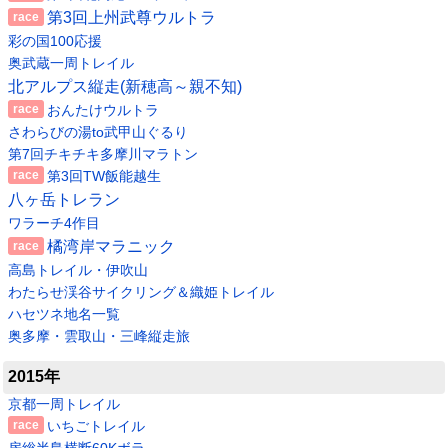
第3回上州武尊ウルトラ
彩の国100応援
奥武蔵一周トレイル
北アルプス縦走(新穂高～親不知)
おんたけウルトラ
さわらびの湯to武甲山ぐるり
第7回チキチキ多摩川マラトン
第3回TW飯能越生
八ヶ岳トレラン
ワラーチ4作目
橘湾岸マラニック
高島トレイル・伊吹山
わたらせ渓谷サイクリング＆織姫トレイル
ハセツネ地名一覧
奥多摩・雲取山・三峰縦走旅
2015年
京都一周トレイル
いちごトレイル