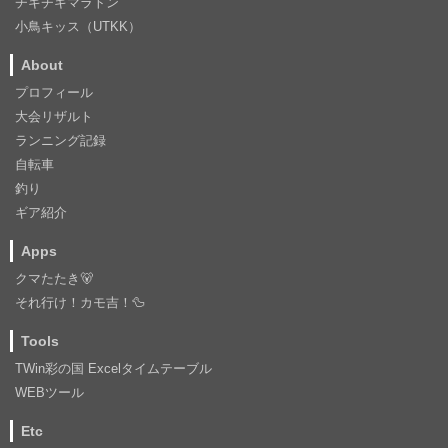
チキチキマラトン
小鳥キッス（UTKK）
About
プロフィール
大会リザルト
ランニング記録
自転車
釣り
ギア紹介
Apps
クマたたき🐻
それ行け！カモ吉！🦆
Tools
TWin彩の国 Excelタイムテーブル
WEBツール
Etc