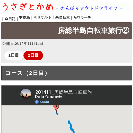
🏃リザルト
｜
🐦探鳥
｜
🚲自転車
｜
🩴ワラーチ
｜
｜
⛰日記
｜
房総半島自転車旅行②
公開日:
2014年11月15日
1日目
2日目
コース（2日目）