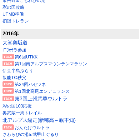
東吾野toこもれびの湯
彩の国攻略
UTMB準備
初詣トレラン
2016年
大峯奥駈道
ITJボラ参加
第6回UTKK
第1回南アルプスマウンテンマラソン
伊豆半島ぶらり
飯能TO秩父
第24回ハセツネ
第1回北高尾エンデュランス
第3回上州武尊ウルトラ
彩の国100応援
奥武蔵一周トレイル
北アルプス縦走(新穂高～親不知)
おんたけウルトラ
さわらびの湯to武甲山ぐるり