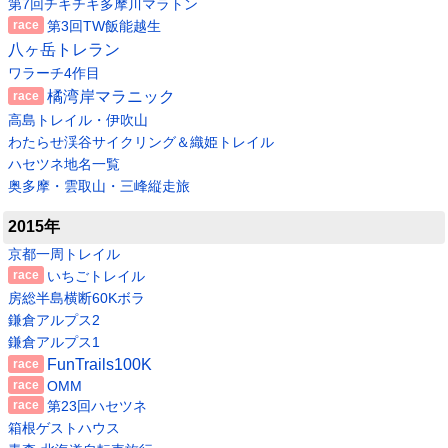
第7回チキチキ多摩川マラトン
第3回TW飯能越生
八ヶ岳トレラン
ワラーチ4作目
橘湾岸マラニック
高島トレイル・伊吹山
わたらせ渓谷サイクリング＆織姫トレイル
ハセツネ地名一覧
奥多摩・雲取山・三峰縦走旅
2015年
京都一周トレイル
いちごトレイル
房総半島横断60Kボラ
鎌倉アルプス2
鎌倉アルプス1
FunTrails100K
OMM
第23回ハセツネ
箱根ゲストハウス