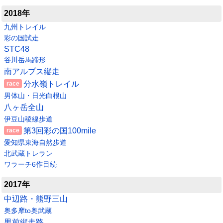
2018年
九州トレイル
彩の国試走
STC48
谷川岳馬蹄形
南アルプス縦走
分水嶺トレイル
男体山・日光白根山
八ヶ岳全山
伊豆山稜線歩道
第3回彩の国100mile
愛知県東海自然歩道
北武蔵トレラン
ワラーチ6作目続
2017年
中辺路・熊野三山
奥多摩to奥武蔵
男前縦走路