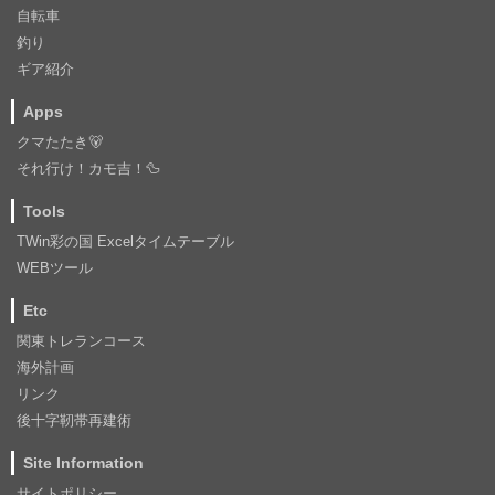
自転車
釣り
ギア紹介
Apps
クマたたき🐻
それ行け！カモ吉！🦆
Tools
TWin彩の国 Excelタイムテーブル
WEBツール
Etc
関東トレランコース
海外計画
リンク
後十字靭帯再建術
Site Information
サイトポリシー