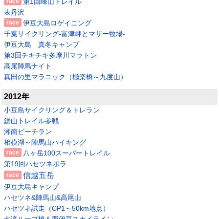
第1回峰山トレイル
表丹沢
伊豆大島ロゲイニング
千葉サイクリング-富津岬とマザー牧場-
伊豆大島 真冬キャンプ
第3回チキチキ多摩川マラトン
高尾陣馬ナイト
真田の里マラニック（極楽橋～九度山）
2012年
小豆島サイクリング＆トレラン
鋸山トレイル参戦
湘南ビーチラン
相模湖～陣馬山ハイキング
八ヶ岳100スーパートレイル
第19回ハセツネボラ
信越五岳
伊豆大島キャンプ
ハセツネ&陣馬山&高尾山
ハセツネ試走（CP1～50km地点）
七滝ループ橋＆西伊豆スカイライン