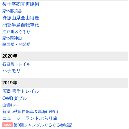
後十字靭帯再建術
家to那須岳
脊振山系全山縦走
能登半島自転車旅
江戸川区ぐるり
家to両神山
韓国岳・開聞岳
2020年
石垣島トレイル
パナモリ
2019年
広島湾岸トレイル
OWBダブル
山猫軒へ
新潟to秋田自転車＆鳥海山登山
ニュージーランドぶらり旅
第0回ジャングルぐるぐる参戦記