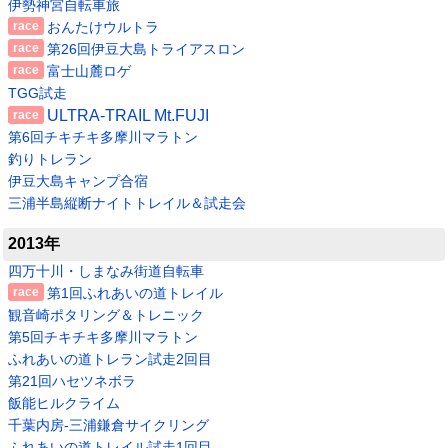
伊勢神宮自転車旅
おんたけウルトラ
第26回伊豆大島トライアスロン
富士山麓ロゲ
TGG試走
ULTRA-TRAIL Mt.FUJI
第6回チキチキ多摩川マラトン
釣りトレラン
伊豆大島キャンプ合宿
三浦半島縦断ナイトトレイル＆試走会
2013年
四万十川・しまなみ街道自転車
第1回ふれあいの道トレイル
観音崎ポタリング＆トレニック
第5回チキチキ多摩川マラトン
ふれあいの道トレラン試走2回目
第21回ハセツネボラ
飯能ヒルクライム
千葉内房-三浦鎌倉サイクリング
ふれあいの道トレイル試走1回目