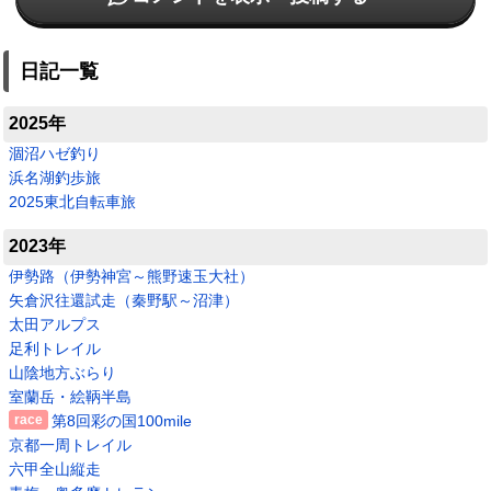
日記一覧
2025年
涸沼ハゼ釣り
浜名湖釣歩旅
2025東北自転車旅
2023年
伊勢路（伊勢神宮～熊野速玉大社）
矢倉沢往還試走（秦野駅～沼津）
太田アルプス
足利トレイル
山陰地方ぶらり
室蘭岳・絵鞆半島
第8回彩の国100mile
京都一周トレイル
六甲全山縦走