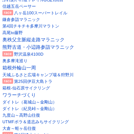
信越五岳ペーサー
八ヶ岳100スーパートレイル
鎌倉参詣マラニック
第4回チキチキ多摩川マラトン
高尾to藤野
奥秩父主脈縦走路マラニック
熊野古道・小辺路参詣マラニック
野沢温泉4100D
奥多摩滝巡り
箱根外輪山一周
天城ふるさと広場キャンプ場＆狩野川
第25回伊豆大島トラ
箱根-仙石原サイクリング
ワラーチづくり
ダイトレ（葛城山～金剛山）
ダイトレ（紀見峠～金剛山）
九度山～高野山往復
UTMFボラ＆道志みちサイクリング
大倉～蛭ヶ岳往復