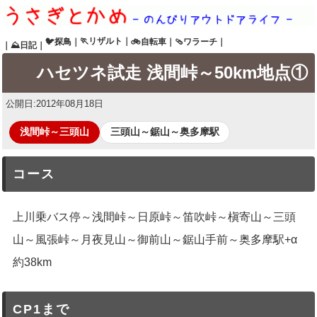
🏃リザルト
｜
🐦探鳥
｜
🚲自転車
｜
🩴ワラーチ
｜
｜
⛰日記
｜
ハセツネ試走 浅間峠～50km地点①
公開日:
2012年08月18日
浅間峠～三頭山
三頭山～鋸山～奥多摩駅
コース
上川乗バス停～浅間峠～日原峠～笛吹峠～槇寄山～三頭
山～風張峠～月夜見山～御前山～鋸山手前～奥多摩駅+α
約38km
CP1まで