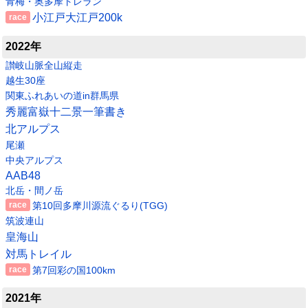
青梅・奥多摩トレラン
小江戸大江戸200k
2022年
讃岐山脈全山縦走
越生30座
関東ふれあいの道in群馬県
秀麗富嶽十二景一筆書き
北アルプス
尾瀬
中央アルプス
AAB48
北岳・間ノ岳
第10回多摩川源流ぐるり(TGG)
筑波連山
皇海山
対馬トレイル
第7回彩の国100km
2021年