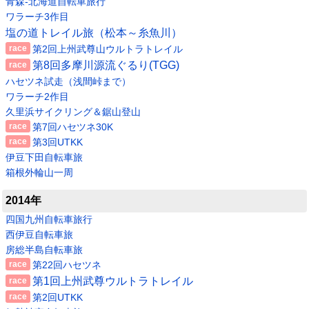
青森-北海道自転車旅行
ワラーチ3作目
塩の道トレイル旅（松本～糸魚川）
第2回上州武尊山ウルトラトレイル
第8回多摩川源流ぐるり(TGG)
ハセツネ試走（浅間峠まで）
ワラーチ2作目
久里浜サイクリング＆鋸山登山
第7回ハセツネ30K
第3回UTKK
伊豆下田自転車旅
箱根外輪山一周
2014年
四国九州自転車旅行
西伊豆自転車旅
房総半島自転車旅
第22回ハセツネ
第1回上州武尊ウルトラトレイル
第2回UTKK