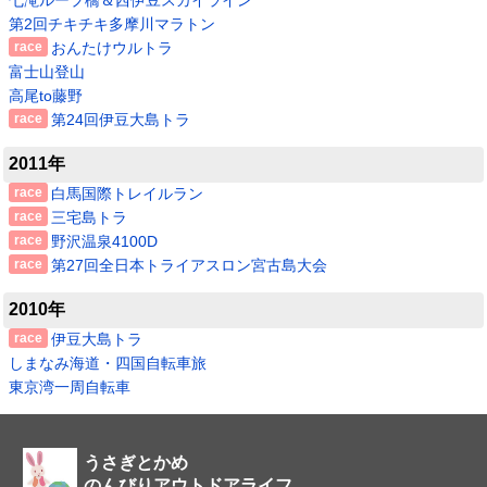
第2回チキチキ多摩川マラトン
おんたけウルトラ
富士山登山
高尾to藤野
第24回伊豆大島トラ
2011年
白馬国際トレイルラン
三宅島トラ
野沢温泉4100D
第27回全日本トライアスロン宮古島大会
2010年
伊豆大島トラ
しまなみ海道・四国自転車旅
東京湾一周自転車
うさぎとかめ
のんびりアウトドアライフ