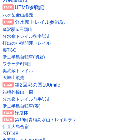
UTMB参戦記
八ヶ岳全山縦走
分水嶺トレイル参戦記
鳥沢駅to三頭山
分水嶺トレイル後半試走
打出の小槌開運トレイル
裏TGG
伊豆半島自転車(初夏)
ワラーチ6作目
奥武蔵トレイル
天城山縦走
第2回彩の国100mile
箱根外輪山一周
分水嶺トレイル前半試走
伊豆半島自転車(春)
緑鬼杯
第19回青梅高水山トレイルラン
伊豆大島合宿
STC48