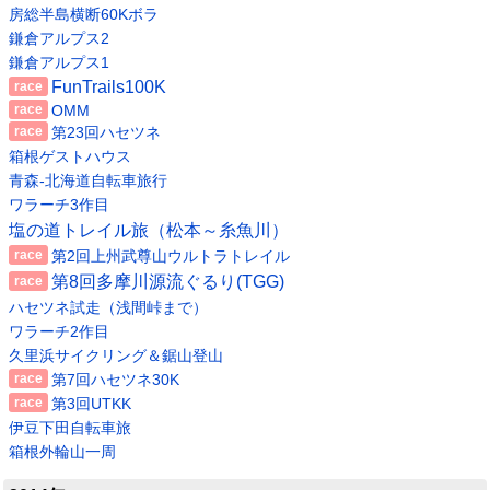
房総半島横断60Kボラ
鎌倉アルプス2
鎌倉アルプス1
FunTrails100K
OMM
第23回ハセツネ
箱根ゲストハウス
青森-北海道自転車旅行
ワラーチ3作目
塩の道トレイル旅（松本～糸魚川）
第2回上州武尊山ウルトラトレイル
第8回多摩川源流ぐるり(TGG)
ハセツネ試走（浅間峠まで）
ワラーチ2作目
久里浜サイクリング＆鋸山登山
第7回ハセツネ30K
第3回UTKK
伊豆下田自転車旅
箱根外輪山一周