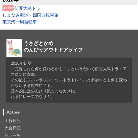
伊豆大島トラ
しまなみ海道・四国自転車旅
東京湾一周自転車
うさぎとかめ
のんびりアウトドアライフ
2010年初夏
「完走したら何か変わるかも！」という想いで伊豆大島トライア
スロンに参加。
その後もフルマラソン、ウルトラトレイルと参加するも何も変わ
らないまま現在に至る。
基本的にはのんびり気ままなカメ旅。
たまにレースでウサギ。
Active
山行日記
大会日記
ワラーチ