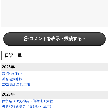
コメントを表示・投稿する
日記一覧
2025年
涸沼ハゼ釣り
浜名湖釣歩旅
2025東北自転車旅
2023年
伊勢路（伊勢神宮～熊野速玉大社）
矢倉沢往還試走（秦野駅～沼津）