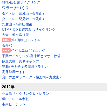
箱根-仙石原サイクリング
ワラーチづくり
ダイトレ（葛城山～金剛山）
ダイトレ（紀見峠～金剛山）
九度山～高野山往復
UTMFボラ＆道志みちサイクリング
大倉～蛭ヶ岳往復
第1回峰山トレイル
表丹沢
伊豆大島ロゲイニング
千葉サイクリング-富津岬とマザー牧場-
伊豆大島 真冬キャンプ
第3回チキチキ多摩川マラトン
高尾陣馬ナイト
真田の里マラニック（極楽橋～九度山）
2012年
小豆島サイクリング＆トレラン
鋸山トレイル参戦
湘南ビーチラン