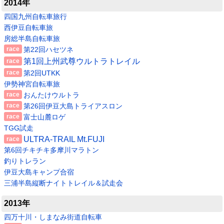
2014年
四国九州自転車旅行
西伊豆自転車旅
房総半島自転車旅
第22回ハセツネ
第1回上州武尊ウルトラトレイル
第2回UTKK
伊勢神宮自転車旅
おんたけウルトラ
第26回伊豆大島トライアスロン
富士山麓ロゲ
TGG試走
ULTRA-TRAIL Mt.FUJI
第6回チキチキ多摩川マラトン
釣りトレラン
伊豆大島キャンプ合宿
三浦半島縦断ナイトトレイル＆試走会
2013年
四万十川・しまなみ街道自転車