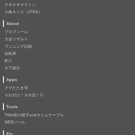
チキチキマラトン
小鳥キッス（UTKK）
About
プロフィール
大会リザルト
ランニング記録
自転車
釣り
ギア紹介
Apps
クマたたき🐻
それ行け！カモ吉！🦆
Tools
TWin彩の国 Excelタイムテーブル
WEBツール
Etc