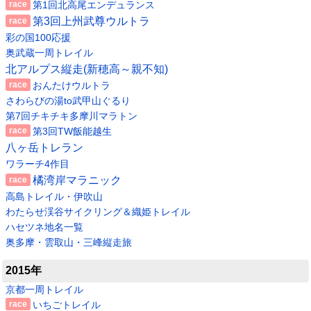
第1回北高尾エンデュランス
第3回上州武尊ウルトラ
彩の国100応援
奥武蔵一周トレイル
北アルプス縦走(新穂高～親不知)
おんたけウルトラ
さわらびの湯to武甲山ぐるり
第7回チキチキ多摩川マラトン
第3回TW飯能越生
八ヶ岳トレラン
ワラーチ4作目
橘湾岸マラニック
高島トレイル・伊吹山
わたらせ渓谷サイクリング＆織姫トレイル
ハセツネ地名一覧
奥多摩・雲取山・三峰縦走旅
2015年
京都一周トレイル
いちごトレイル