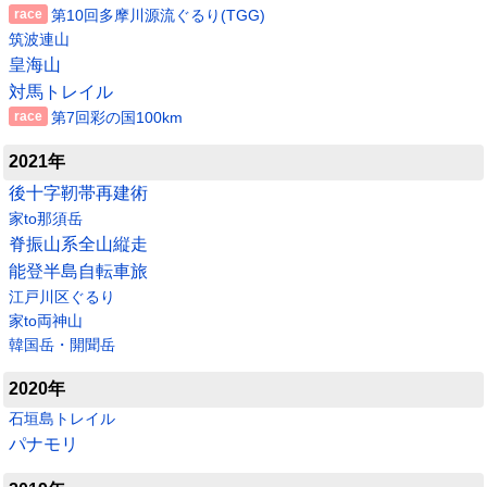
第10回多摩川源流ぐるり(TGG)
筑波連山
皇海山
対馬トレイル
第7回彩の国100km
2021年
後十字靭帯再建術
家to那須岳
脊振山系全山縦走
能登半島自転車旅
江戸川区ぐるり
家to両神山
韓国岳・開聞岳
2020年
石垣島トレイル
パナモリ