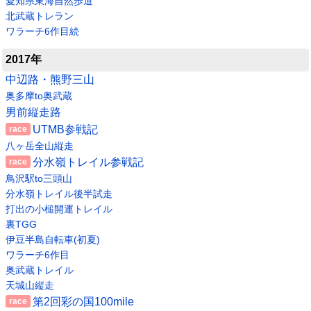
愛知県東海自然歩道
北武蔵トレラン
ワラーチ6作目続
2017年
中辺路・熊野三山
奥多摩to奥武蔵
男前縦走路
UTMB参戦記
八ヶ岳全山縦走
分水嶺トレイル参戦記
鳥沢駅to三頭山
分水嶺トレイル後半試走
打出の小槌開運トレイル
裏TGG
伊豆半島自転車(初夏)
ワラーチ6作目
奥武蔵トレイル
天城山縦走
第2回彩の国100mile