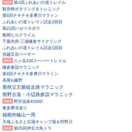
第1回ふれあいの道トレイル
観音崎ポタリング＆トレニック
第5回チキチキ多摩川マラトン
ふれあいの道トレラン試走2回目
第21回ハセツネボラ
飯能ヒルクライム
千葉内房-三浦鎌倉サイクリング
ふれあいの道トレイル試走1回目
信越五岳ペーサー
八ヶ岳100スーパートレイル
鎌倉参詣マラニック
第4回チキチキ多摩川マラトン
高尾to藤野
奥秩父主脈縦走路マラニック
熊野古道・小辺路参詣マラニック
野沢温泉4100D
奥多摩滝巡り
箱根外輪山一周
天城ふるさと広場キャンプ場＆狩野川
第25回伊豆大島トラ