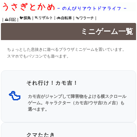
🏃リザルト
｜
🐦探鳥
｜
🚲自転車
｜
🩴ワラーチ
｜
｜
⛰日記
｜
ミニゲーム一覧
ちょっとした息抜きに遊べるブラウザミニゲームを置いています。
スマホでもパソコンでも遊べます。
それ行け！カモ吉！
🦆
カモ吉がジャンプして障害物をよける横スクロール
ゲーム。キャラクター（カモ吉/ウサ吉/カメ吉）も
選べます。
クマたたき