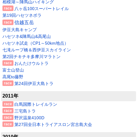
相模湖～陣馬山ハイキング
八ヶ岳100スーパートレイル
第19回ハセツネボラ
信越五岳
伊豆大島キャンプ
ハセツネ&陣馬山&高尾山
ハセツネ試走（CP1～50km地点）
七滝ループ橋＆西伊豆スカイライン
第2回チキチキ多摩川マラトン
おんたけウルトラ
富士山登山
高尾to藤野
第24回伊豆大島トラ
2011年
白馬国際トレイルラン
三宅島トラ
野沢温泉4100D
第27回全日本トライアスロン宮古島大会
2010年