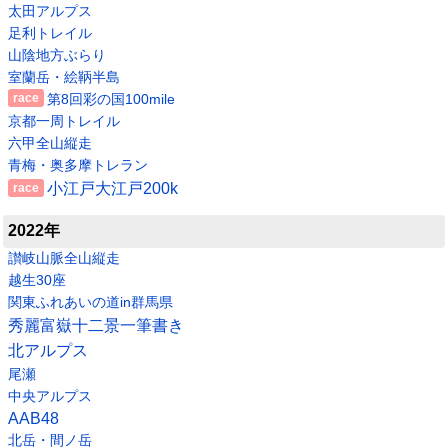
太田アルプス
足利トレイル
山陰地方ぶらり
室蘭岳・絵鞆半島
第8回彩の国100mile
京都一周トレイル
六甲全山縦走
青梅・奥多摩トレラン
小江戸大江戸200k
2022年
讃岐山脈全山縦走
越生30座
関東ふれあいの道in群馬県
秀麗富嶽十二景一筆書き
北アルプス
尾瀬
中央アルプス
AAB48
北岳・間ノ岳