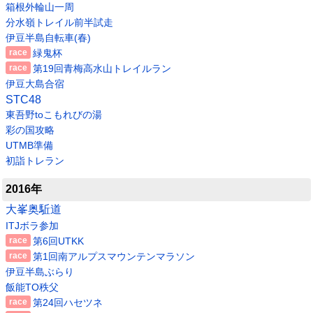
箱根外輪山一周
分水嶺トレイル前半試走
伊豆半島自転車(春)
緑鬼杯
第19回青梅高水山トレイルラン
伊豆大島合宿
STC48
東吾野toこもれびの湯
彩の国攻略
UTMB準備
初詣トレラン
2016年
大峯奥駈道
ITJボラ参加
第6回UTKK
第1回南アルプスマウンテンマラソン
伊豆半島ぶらり
飯能TO秩父
第24回ハセツネ