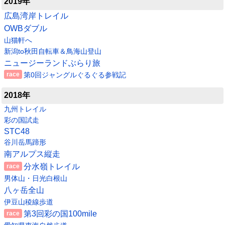
2019年
広島湾岸トレイル
OWBダブル
山猫軒へ
新潟to秋田自転車＆鳥海山登山
ニュージーランドぶらり旅
第0回ジャングルぐるぐる参戦記
2018年
九州トレイル
彩の国試走
STC48
谷川岳馬蹄形
南アルプス縦走
分水嶺トレイル
男体山・日光白根山
八ヶ岳全山
伊豆山稜線歩道
第3回彩の国100mile